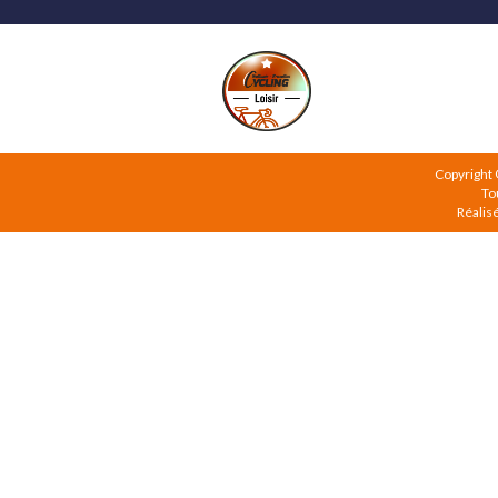
Copyright
To
Réalis