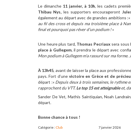
Le dimanche
11 janvier, à 10h
, les cadets premi
Thibau Nys,
les supporters encourageront
Jule
également au départ avec de grandes ambitions :
au fil des cross et depuis ma troisième place à Nam
final et pourquoi pas rêver d’un podium !
»
Une heure plus tard,
Thomas Pecriaux
sera sous 
place à Gullegem
, il prendra le départ avec conf
Mon podium à Gullegem m’a rassuré sur ma forme. 
À 13h45
, avant de laisser la place aux professionne
pays. Fort d’une
victoire en Grèce et de précie
départ :«
Depuis deux à trois semaines, le rythme e
rapprochent du VTT.
Le top 15 est atteignable
et, d
Sander De Vet, Mathis Saintiquian, Noah Landrai
départ.
Bonne chance à tous !
Catégorie :
Club
7 janvier 2026