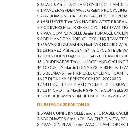
3
6
BAERS
Arne
HAGELAND CYCLING TEAM
BEL
4
1
VANDERAERDEN
Wout
GREEN PROCYCLING
5
7
BROUWERS
Julie
F
KON. BALEN B.C.
BEL2002
6
16
SLUYDTS
Toon
WK NOORD-WEST-BRABAN
7
2
CORVERS
Milan
KRIEKEL CYCLING TEAM TE
8
9
VAN COMPERNOLLE
Jamie
TOMABEL CYCLI
9
3
BELMANS
Elias
KRIEKEL CYCLING TEAM TES
10
15
VANDENBRANDEN
Noah
WK NOORD-WES
11
18
FIEVEZ
Philippe
ENTENTE CYCLISTE DE W
12
13
KNODEN
Diego
HOUFFALIZE TEAM
BEL20
13
4
BUDENAERS
Thomas
HAGELAND CYCLING 
14
10
QUETIN
Martin
LIGNA SYSTEMS MTB TEA
15
5
BELMANS
Fien
F
KRIEKEL CYCLING TEAM T
16
17
DION
Loïc
SPRINTS.COM
BEL20020320
17
14
LEQUET
Noa
TEAM CYCLISTE DE HESBAYE
18
12
MICHOTTE
Maëlle
F
SPRINTS.COM
BEL200
19
19
BOCK
Robin
NON LICENCIE
16/06/2002
2 
DEBUTANTS 20 PARTANTS
1 5 VAN COMPERNOLLE Jason TOMABEL CYCLIN
2 6 BROUWERS Arno KON. BALEN B.C. V.Z.W. BE
3 7 VAN DEN PLAS Jasper W.A.C. TEAM HOBOKE