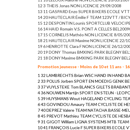
12 3 THEIS Jonas NON LICENCIE 29/09/2008
13 11 GASPARD Enzo SUPER BIKERS ECOLE VTT
14 20 HAUTECLAIR Émilie F TEAM 123VTT / BIC
15 12 DESPONTIN Lounis SPORTCLUB VELOCI
16 14 HAID Romain V.S. PONT A CELLES BEL200
17 15 CORNELIS Mathéo NON LICENCIE 8/05/200
18 21 HAUTECLAIR Maxime NON LICENCIE 22/10
19 6 HENROTTE Clara F NON LICENCIE 26/12/20
20 19 DONY Thomas BMXING PARK BLEGNY BEL
21 18 DONY Maxime BMXING PARK BLEGNY BEL2
Promotion jeunesse - Moins de 10 et 11 ans - 1
1 32 LAMBRECHTS Brian WSC HAND IN HAND BAA
2 33 POLUS Jorben SPORT EN MOEDIG GENK BE
3 37 VUYLSTEKE Tom BLANCS GILETS BRABANT 
4 36 NOUWEN Martijn SPORT EN STEUN - LEOPO
5 39 HUYSMANS Wout HAGELAND CYCLING TEAM
6 43 GOVINDOU Amaury TEAM CYCLISTE DE HES
7 40 DEPREZ Valere TEAM NATACHA BASSE-MEUS
8 45 PREVOT Mathieu TEAM CYCLISTE DE HESBA
9 31 GIGOT William LIGNA SYSTEMS MTB TEAM B
10 41 FRANÇOIS Lucie F SUPER BIKERS ECOLE V