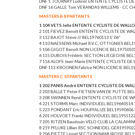
DNF 1 TOURNAY Ludovic ENTENTE CYCLISTE D
DNF 16 GALLE Tom VERANDAS WILLEMS - CC C
MASTERS B 8 PARTANTS
1 104 VETS Jelle ENTENTE CYCLISTE DE WALLON
2 101 FIEVEZ Benoît ENTENTE CYCLISTE DE WA
3 112 BAJOT Steve /// BEL19760113 1' 06"
4 110 NAESSENS Michaël R.V.C. OTTIGNIES BEL19
5 106 GIGOT Benoît NON LICENCIE BEL19750502 
6 115 DUBOIS Frédéric SECTION LIEGEOISE BEL1
7 116 ALOFS Jean-Marie ENTENTE CYCLISTE DE
DNF 113 KROONEN Fabrice NON LICENCIE BEL1
MASTERS C 10 PARTANTS
1 202 PANIS André ENTENTE CYCLISTE DE WALL
2 203 BALLET Peter FIETSEN VAN DE PUTTE BEL
3 208 SWINNEN René ENTENTE CYCLISTE DE WAL
4 221 STORMS Marc INDIVIDUEEL BEL19640514 1
5 223 PONDANT Eric HOUFFALIZE BEL19590606 5
6 201 HOLVOET Franki INDIVIDUEEL BEL1955122
7 205 RITZEN Baudouin VELO CLUB LA CALAMIN
8 219 PFLUKE Lillian RSC SCHNEIDEL GER195902
9 206 PIETTE Lionel SECTION NAMUROISE BEL1