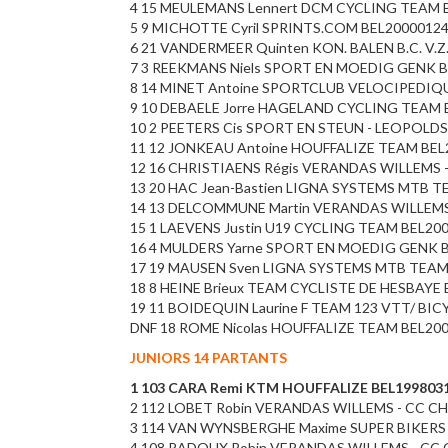
4 15 MEULEMANS Lennert DCM CYCLING TEAM BE
5 9 MICHOTTE Cyril SPRINTS.COM BEL20000124 
6 21 VANDERMEER Quinten KON. BALEN B.C. V.Z.
7 3 REEKMANS Niels SPORT EN MOEDIG GENK BE
8 14 MINET Antoine SPORTCLUB VELOCIPEDIQ
9 10 DEBAELE Jorre HAGELAND CYCLING TEAM B
10 2 PEETERS Cis SPORT EN STEUN - LEOPOLD
11 12 JONKEAU Antoine HOUFFALIZE TEAM BEL2
12 16 CHRISTIAENS Régis VERANDAS WILLEMS -
13 20 HAC Jean-Bastien LIGNA SYSTEMS MTB TE
14 13 DELCOMMUNE Martin VERANDAS WILLEMS 
15 1 LAEVENS Justin U19 CYCLING TEAM BEL2001
16 4 MULDERS Yarne SPORT EN MOEDIG GENK BE
17 19 MAUSEN Sven LIGNA SYSTEMS MTB TEAM 
18 8 HEINE Brieux TEAM CYCLISTE DE HESBAYE 
19 11 BOIDEQUIN Laurine F TEAM 123 VTT/ BIC
DNF 18 ROME Nicolas HOUFFALIZE TEAM BEL20
JUNIORS 14 PARTANTS
1 103 CARA Remi KTM HOUFFALIZE BEL19980313
2 112 LOBET Robin VERANDAS WILLEMS - CC C
3 114 VAN WYNSBERGHE Maxime SUPER BIKERS 
4 108 RADOUX Robin VERANDAS WILLEMS - CC 