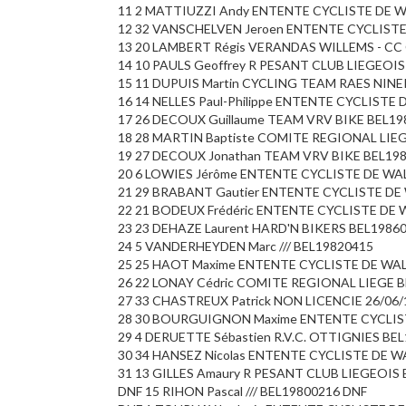
11 2 MATTIUZZI Andy ENTENTE CYCLISTE DE 
12 32 VANSCHELVEN Jeroen ENTENTE CYCLISTE 
13 20 LAMBERT Régis VERANDAS WILLEMS - CC 
14 10 PAULS Geoffrey R PESANT CLUB LIEGEOIS 
15 11 DUPUIS Martin CYCLING TEAM RAES NINER
16 14 NELLES Paul-Philippe ENTENTE CYCLISTE 
17 26 DECOUX Guillaume TEAM VRV BIKE BEL198
18 28 MARTIN Baptiste COMITE REGIONAL LIEG
19 27 DECOUX Jonathan TEAM VRV BIKE BEL19
20 6 LOWIES Jérôme ENTENTE CYCLISTE DE WA
21 29 BRABANT Gautier ENTENTE CYCLISTE DE
22 21 BODEUX Frédéric ENTENTE CYCLISTE DE
23 23 DEHAZE Laurent HARD'N BIKERS BEL1986
24 5 VANDERHEYDEN Marc /// BEL19820415
25 25 HAOT Maxime ENTENTE CYCLISTE DE WA
26 22 LONAY Cédric COMITE REGIONAL LIEGE 
27 33 CHASTREUX Patrick NON LICENCIE 26/06/
28 30 BOURGUIGNON Maxime ENTENTE CYCLIS
29 4 DERUETTE Sébastien R.V.C. OTTIGNIES BE
30 34 HANSEZ Nicolas ENTENTE CYCLISTE DE 
31 13 GILLES Amaury R PESANT CLUB LIEGEOIS
DNF 15 RIHON Pascal /// BEL19800216 DNF