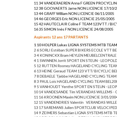
11 34 VANDERAEREN Anna F GREEN PROCYCLIN
12 38 GOOVAERTS Jarne NON LICENCIE 17/10/
13 44 GRAFF William NON LICENCIE 06/11/2005
14 46 GEORGES Eric NON LICENCIE 25/05/2005
15 42 HAUTECLAIR Coline F TEAM 123VTT / BIC
16 35 SIMON Inès F NON LICENCIE 24/08/2005
Aspirants 12 ans 17 PARTANTS
1 10 HOLPER Lukas LIGNA SYSTEMS MTB TEAM 
2 6 SORLI Estéban SUPER BIKERS ECOLE VTT BE
3 4 KONINCKX Bram HEYLEN MEUBELCENTRALE Z
4 1 SWINNEN Jorrit SPORT EN STEUN - LEOPOL
5 12 RUTTEN Rooney HAGELAND CYCLING TEAM 
6 13 HEINE Geraud TEAM 123 VTT/ BICYCLIC BEL
7 8 DEBAELE Tjebbe HAGELAND CYCLING TEAM B
8 3 PAUL Loïs HAGELAND CYCLING TEAM BEL200
9 5 VANHOUDT Yenthe SPORT EN STEUN - LEO
10 14 VANDESANDE Tim VERANDAS WILLEMS - 
11 16 KROONEN Maxim NON LICENCIE 3/01/200
12 15 VANDENDRIES Valentin VERANDAS WILL
13 17 SAREMANS Julien SPORTCLUB VELOCIP
14 9 ZEIMERS Sebastian LIGNA SYSTEMS MTB 