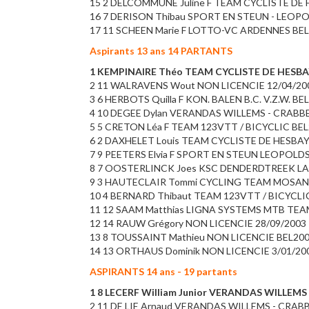
15 2 DELCOMMUNE Juline F TEAM CYCLISTE DE 
16 7 DERISON Thibau SPORT EN STEUN - LEO
17 11 SCHEEN Marie F LOTTO-VC ARDENNES BE
Aspirants 13 ans 14 PARTANTS
1 KEMPINAIRE Théo TEAM CYCLISTE DE HESBAY
2 11 WALRAVENS Wout NON LICENCIE 12/04/2003
3 6 HERBOTS Quilla F KON. BALEN B.C. V.Z.W. BE
4 10 DEGEE Dylan VERANDAS WILLEMS - CRABB
5 5 CRETON Léa F TEAM 123VTT / BICYCLIC BEL2
6 2 DAXHELET Louis TEAM CYCLISTE DE HESBAYE
7 9 PEETERS Elvia F SPORT EN STEUN LEOPOLDS
8 7 OOSTERLINCK Joes KSC DENDERDTREEK LAB
9 3 HAUTECLAIR Tommi CYCLING TEAM MOSAN B
10 4 BERNARD Thibaut TEAM 123VTT / BICYCLIC
11 12 SAAM Matthias LIGNA SYSTEMS MTB TEA
12 14 RAUW Grégory NON LICENCIE 28/09/2003
13 8 TOUSSAINT Mathieu NON LICENCIE BEL20
14 13 ORTHAUS Dominik NON LICENCIE 3/01/20
ASPIRANTS 14 ans - 19 partants
1 8 LECERF William Junior VERANDAS WILLEMS
2
11
DE LIE
Arnaud
VERANDAS WILLEMS - CRABB