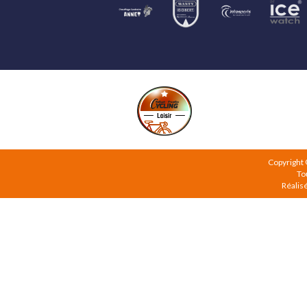
Copyright
To
Réalis