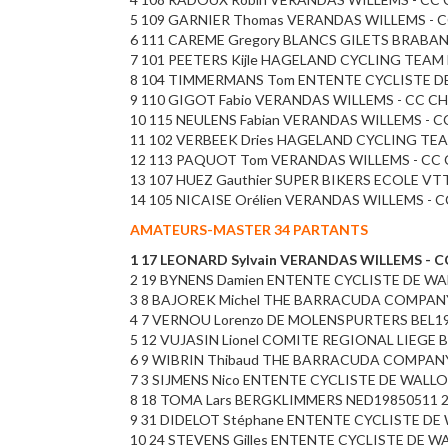
5 109 GARNIER Thomas VERANDAS WILLEMS - C
6 111 CAREME Gregory BLANCS GILETS BRABAN
7 101 PEETERS Kijle HAGELAND CYCLING TEAM B
8 104 TIMMERMANS Tom ENTENTE CYCLISTE DE 
9 110 GIGOT Fabio VERANDAS WILLEMS - CC CH
10 115 NEULENS Fabian VERANDAS WILLEMS - C
11 102 VERBEEK Dries HAGELAND CYCLING TEA
12 113 PAQUOT Tom VERANDAS WILLEMS - CC
13 107 HUEZ Gauthier SUPER BIKERS ECOLE VTT
14 105 NICAISE Orélien VERANDAS WILLEMS - 
AMATEURS-MASTER 34 PARTANTS
1 17 LEONARD Sylvain VERANDAS WILLEMS - C
2 19 BYNENS Damien ENTENTE CYCLISTE DE WA
3 8 BAJOREK Michel THE BARRACUDA COMPANY
4 7 VERNOU Lorenzo DE MOLENSPURTERS BEL199
5 12 VUJASIN Lionel COMITE REGIONAL LIEGE B
6 9 WIBRIN Thibaud THE BARRACUDA COMPANY 
7 3 SIJMENS Nico ENTENTE CYCLISTE DE WALLON
8 18 TOMA Lars BERGKLIMMERS NED19850511 2'
9 31 DIDELOT Stéphane ENTENTE CYCLISTE DE 
10 24 STEVENS Gilles ENTENTE CYCLISTE DE WA