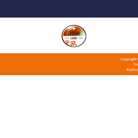
Copyright
To
Réalis