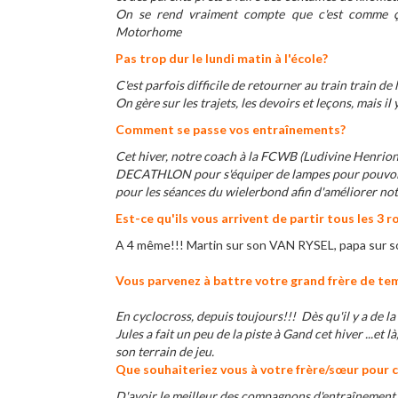
On se rend vraiment compte que c'est comme ça
Motorhome
Pas trop dur le lundi matin à l'école?
C'est parfois difficile de retourner au train train 
On gère sur les trajets, les devoirs et leçons, mais il
Comment se passe vos entraînements?
​Cet hiver, notre coach à la FCWB (Ludivine Henrion
DECATHLON pour s'équiper de lampes pour pouvoir 
pour les séances du wielerbond afin d'améliorer no
Est-ce qu'ils vous arrivent de partir tous les 3
A 4 même!!! Martin sur son VAN RYSEL, papa sur son
Vous parvenez à battre votre grand frère de te
En cyclocross, depuis toujours!!! Dès qu'il y a de la 
Jules a fait un peu de la piste à Gand cet hiver ...et 
son terrain de jeu.
Que souhaiteriez vous à votre frère/sœur pour c
D'avoir le meilleur des compagnons d'entraînement.