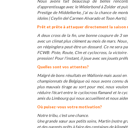
Nous avons fait beaucoup de belles rencont
d'apprentissage avec le Wielerbond à Zolder et puis
Prestige de Middelkerke, j'ai eu la chance de mon
idoles ( Ceylin del Carmen Alvarado et Toon Aerts).
Prêt et prête à attaquer directement la saison 
A deux cross de la fin, une bonne coupure de 3 se
avec un climat plus clément au mois de mars. Nous p
on réépinglera peut-être un dossard. Ce ne sera pas 
FCWB: Piste, Route, Clm et cyclocross, la victoire 
pression! Pour l'instant, il joue avec ses jouets préfé
Quelles sont vos attentes?
Malgré de bons résultats en Wallonie mais aussi en
championnats de Belgique où nous avons connu des
plus mauvais tirage au sort pour moi, nous voulon
réduire l'écart entre le cyclocross flamand et le c
amis du Limbourg qui nous accueillent et nous aiden
Où puisez-vous votre motivation?
Notre tribu, c'est une chance.
Une grande sœur aux petits soins, Martin (notre gr
et des parents prêts à faire des centaines de kilomè