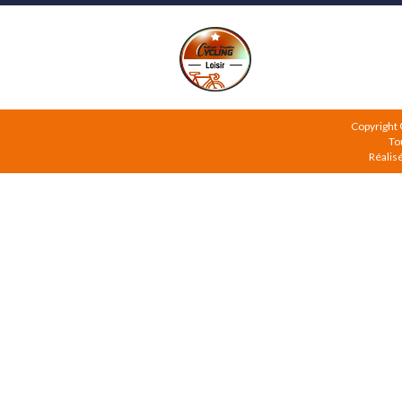
Copyright
To
Réalis