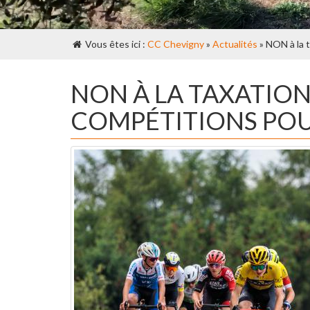
Vous êtes ici :
CC Chevigny
»
Actualités
» NON à la t
NON À LA TAXATION
COMPÉTITIONS POU