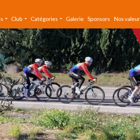
és
Club
Catégories
Galerie
Sponsors
Nos valeur
...
...
...