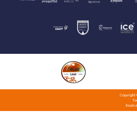
Copyright
To
Réalis