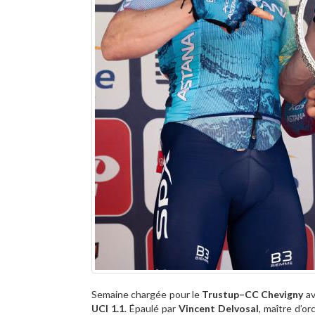
Semaine chargée pour le
Trustup–CC Chevigny
av
UCI 1.1
. Épaulé par
Vincent Delvosal
, maître d’o