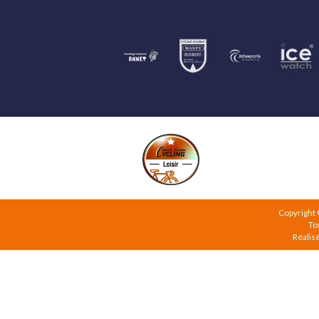
Copyright
To
Réalis