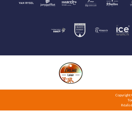
Copyright
To
Réalis