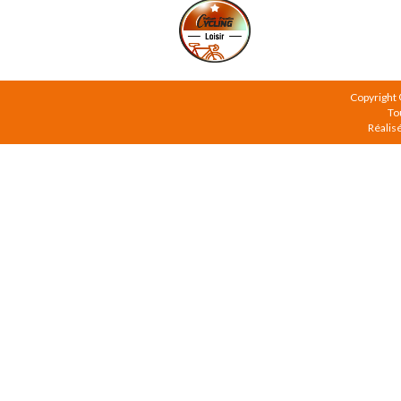
Copyright
To
Réalis