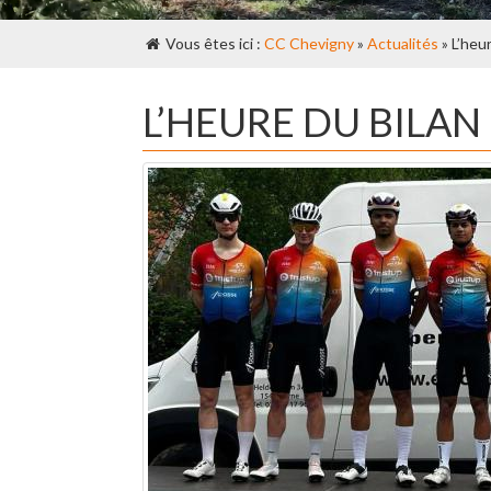
Vous êtes ici :
CC Chevigny
»
Actualités
» L’heu
L’HEURE DU BILAN 