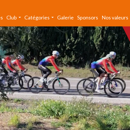
és
Club
Catégories
Galerie
Sponsors
Nos valeurs
...
...