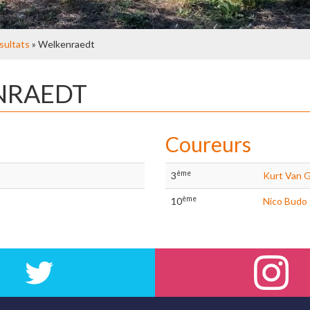
sultats
» Welkenraedt
ENRAEDT
Coureurs
ème
3
Kurt Van 
ème
10
Nico Budo