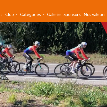
és
Club
Catégories
Galerie
Sponsors
Nos valeurs
...
...