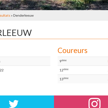
sultats
» Denderleeuw
ERLEEUW
Coureurs
ème
s
9
ème
/22
12
ème
13