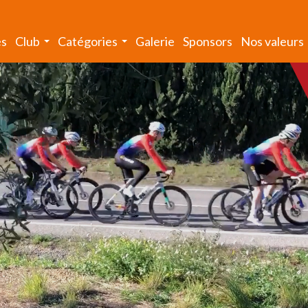
és
Club
Catégories
Galerie
Sponsors
Nos valeurs
...
...