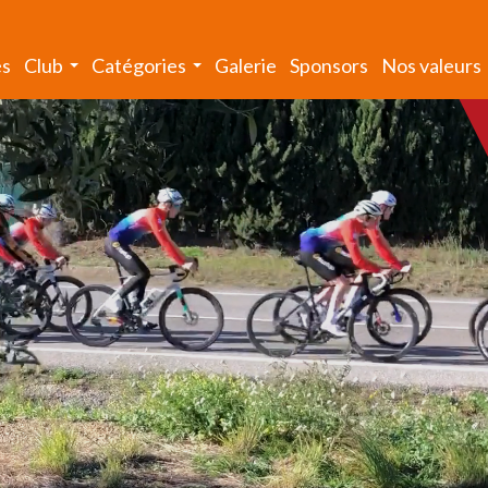
és
Club
Catégories
Galerie
Sponsors
Nos valeurs
...
...