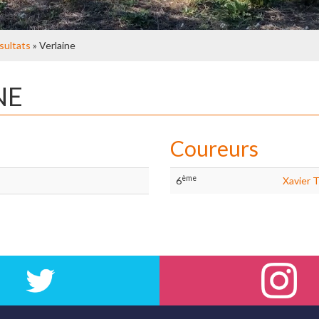
sultats
» Verlaine
NE
Coureurs
ème
6
Xavier 