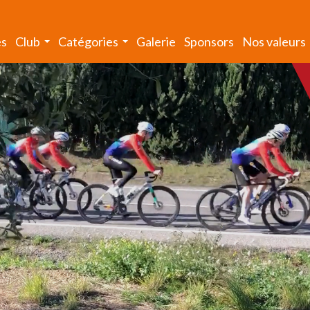
és
Club
Catégories
Galerie
Sponsors
Nos valeurs
...
...