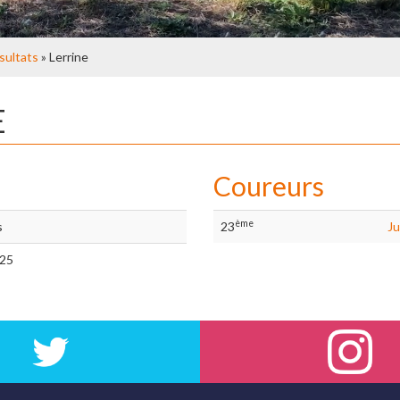
sultats
» Lerrine
E
Coureurs
ème
s
23
Ju
/25