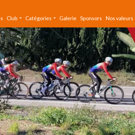
és
Club
Catégories
Galerie
Sponsors
Nos valeurs
...
...