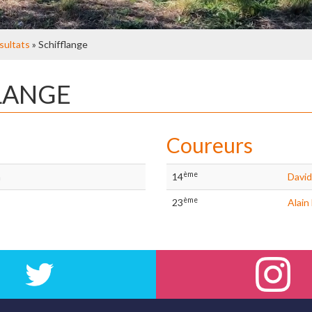
sultats
» Schifflange
FLANGE
Coureurs
ème
n
14
David
ème
23
Alai