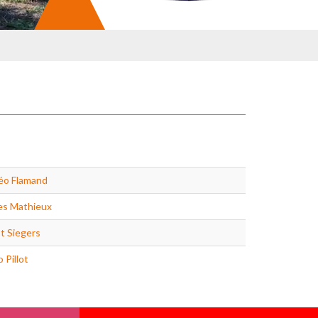
éo Flamand
es Mathieux
ot Siegers
 Pillot