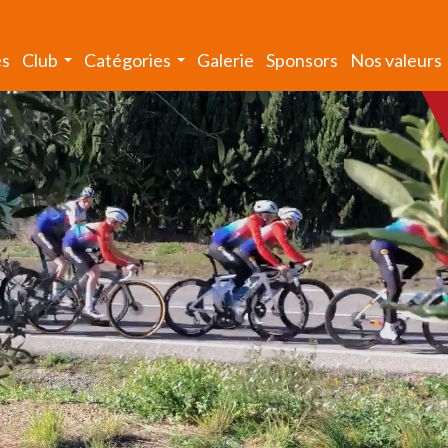
és
Club
Catégories
Galerie
Sponsors
Nos valeurs
...
...