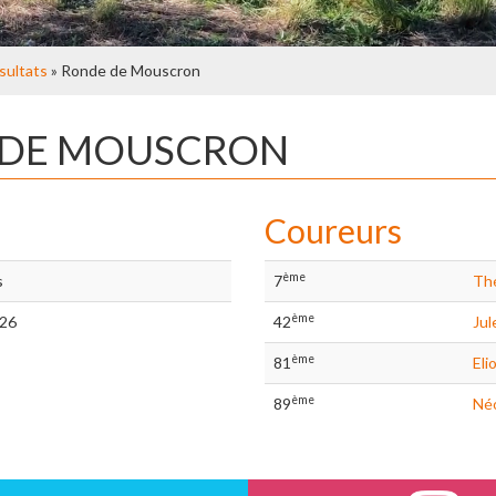
sultats
» Ronde de Mouscron
E DE MOUSCRON
Coureurs
ème
s
7
Th
ème
/26
42
Jul
ème
81
Eli
ème
89
Néo