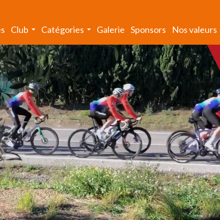
és
Club
Catégories
Galerie
Sponsors
Nos valeurs
...
...