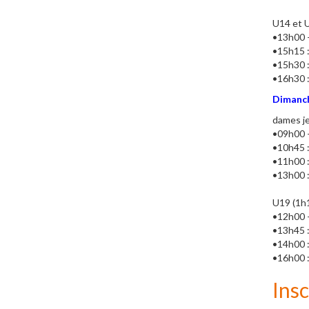
U14 et U
•13h00 –
•15h15 :
•15h30 :
•16h30 
Dimanch
dames je
•09h00 –
•10h45 :
•11h00 :
•13h00 
U19 (1h15
•12h00 –
•13h45 :
•14h00 :
•16h00 
Insc