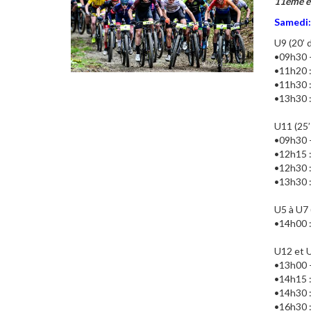
11ème é
Samedi:
U9 (20’ 
•09h30 –
•11h20 :
•11h30 :
•13h30 
U11 (25’
•09h30 –
•12h15 :
•12h30 :
•13h30 
U5 à U7 
•14h00 :
U12 et U
•13h00 –
•14h15 :
•14h30 :
•16h30 