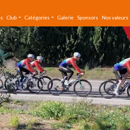
és
Club
Catégories
Galerie
Sponsors
Nos valeurs
...
...