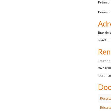
Préinscr
Préinscr
Adr
Rue de l
6640 SI
Ren
Laurent
0498/38
laurent
Doc
Résulta
Résulta