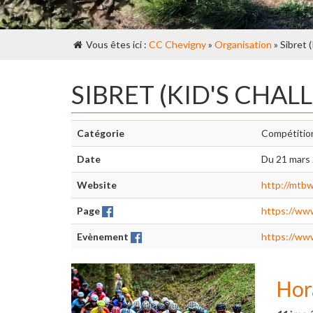
Vous êtes ici :
CC Chevigny
»
Organisation
» Sibret 
SIBRET (KID'S CHA
Catégorie
Compétitio
Date
Du 21 mars
Website
http://mtbw
Page
https://ww
Evènement
https://ww
Hor