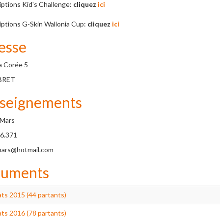
iptions Kid's Challenge:
cliquez
ici
iptions G-Skin Wallonia Cup:
cliquez
ici
esse
a Corée 5
BRET
seignements
 Mars
6.371
mars@hotmail.com
uments
ts 2015 (44 partants)
ts 2016 (78 partants)