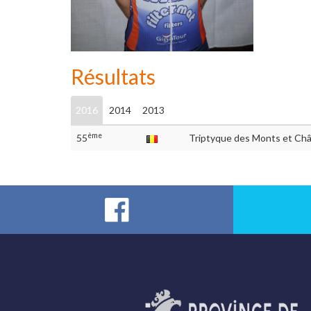
Résultats
2016
2014
2013
ème
55
Triptyque des Monts et Châ