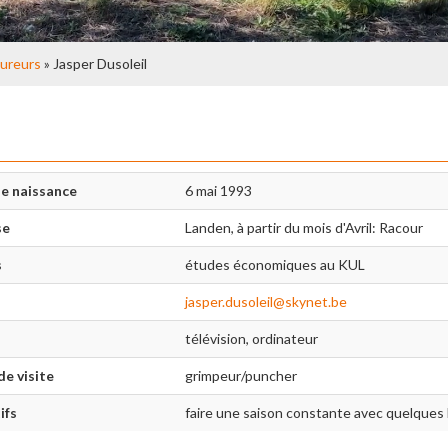
ureurs
» Jasper Dusoleil
e naissance
6 mai 1993
se
Landen, à partir du mois d'Avril: Racour
s
études économiques au KUL
jasper.dusoleil@skynet.be
télévision, ordinateur
de visite
grimpeur/puncher
ifs
faire une saison constante avec quelques 