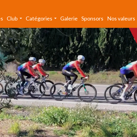
és
Club
Catégories
Galerie
Sponsors
Nos valeurs
...
...