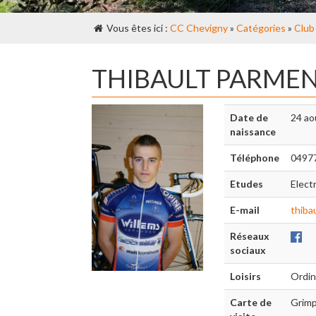
Vous êtes ici :
CC Chevigny
»
Catégories
»
Club
THIBAULT PARMEN
Date de
24 ao
naissance
Téléphone
0497
Etudes
Electr
E-mail
thiba
Réseaux
sociaux
Loisirs
Ordina
Carte de
Grimp