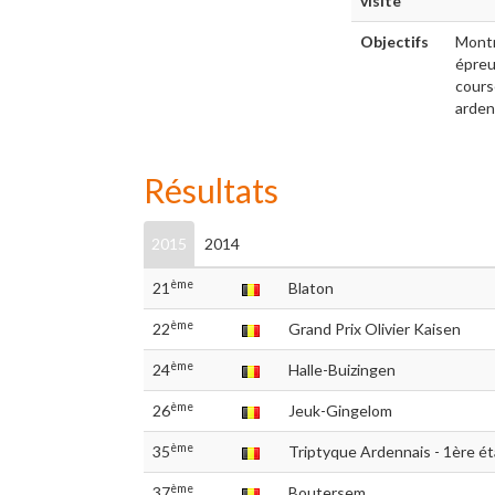
visite
Objectifs
Montr
épreuv
cours
arden
Résultats
2015
2014
ème
21
Blaton
ème
22
Grand Prix Olivier Kaisen
ème
24
Halle-Buizingen
ème
26
Jeuk-Gingelom
ème
35
Triptyque Ardennais - 1ère é
ème
37
Boutersem