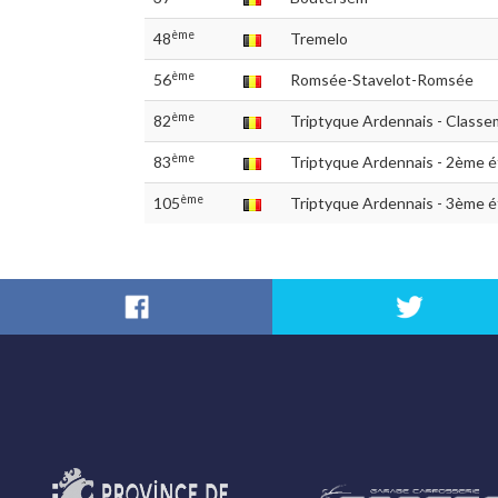
ème
48
Tremelo
ème
56
Romsée-Stavelot-Romsée
ème
82
Triptyque Ardennais - Classem
ème
83
Triptyque Ardennais - 2ème 
ème
105
Triptyque Ardennais - 3ème 