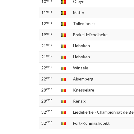
ème
10
Oleye
ème
11
Mater
ème
12
Tollembeek
ème
19
Brakel-Michelbeke
ème
21
Hoboken
ème
21
Hoboken
ème
22
Winsele
ème
22
Alsemberg
ème
28
Knesselare
ème
28
Renaix
ème
32
Liedekerke - Championnat de Be
ème
32
Fort-Koningshooikt