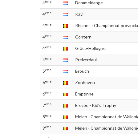
ème
4
Dommeldange
ème
4
Kayl
ème
4
Rhisnes - Championnat provincia
ème
4
Contern
ème
4
Grâce-Hollogne
ème
4
Preizerdaul
ème
5
Brouch
ème
6
Zonhoven
ème
6
Emptinne
ème
7
Erezée - Kid's Trophy
ème
8
Melen - Championnat de Wallon
ème
9
Melen - Championnat de Walloni