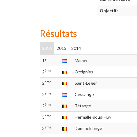
Objectifs
Résultats
2016
2015
2014
er
1
Mamer
ème
2
Ottignies
ème
2
Saint-Léger
ème
2
Cessange
ème
2
Tétange
ème
3
Hermalle-sous-Huy
ème
3
Dommeldange