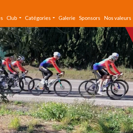
és
Club
Catégories
Galerie
Sponsors
Nos valeurs
...
...