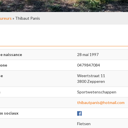
ureurs
» Thibaut Panis
e naissance
28 mai 1997
hone
0479847084
se
Weertstraat 11
3800 Zepperen
s
Sportwetenschappen
thibautpanis@hotmail.com
x sociaux
Fietsen