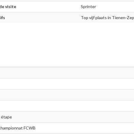
de visite
Sprinter
ifs
Top vijf plaats in Tienen-Ze
e étape
 championnat FCWB