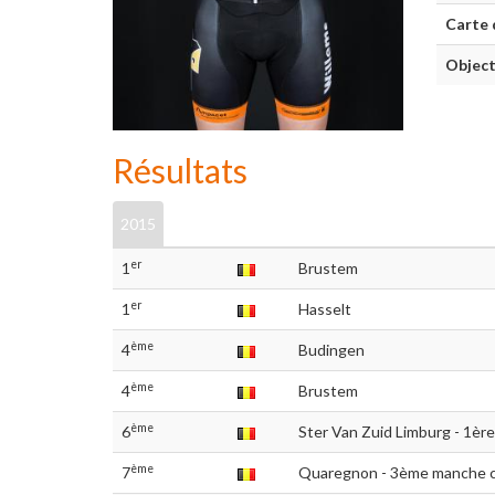
Carte 
Object
Résultats
2015
er
1
Brustem
er
1
Hasselt
ème
4
Budingen
ème
4
Brustem
ème
6
Ster Van Zuid Limburg - 1èr
ème
7
Quaregnon - 3ème manche