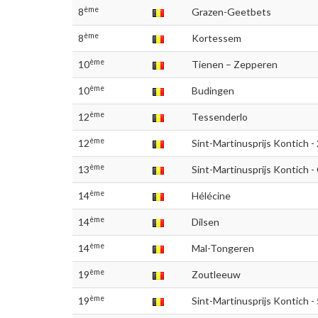
ème
8
Grazen-Geetbets
ème
8
Kortessem
ème
10
Tienen – Zepperen
ème
10
Budingen
ème
12
Tessenderlo
ème
12
Sint-Martinusprijs Kontich 
ème
13
Sint-Martinusprijs Kontich -
ème
14
Hélécine
ème
14
Dilsen
ème
14
Mal-Tongeren
ème
19
Zoutleeuw
ème
19
Sint-Martinusprijs Kontich 