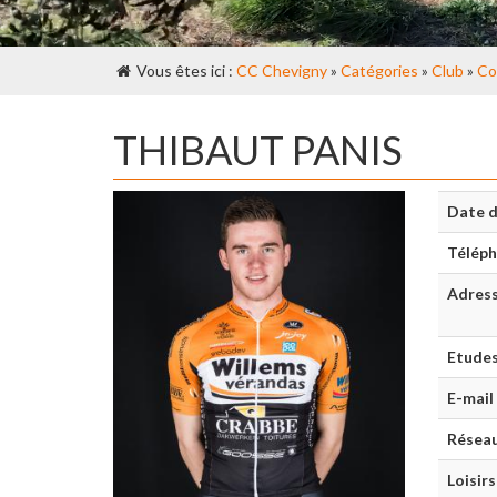
Vous êtes ici :
CC Chevigny
»
Catégories
»
Club
»
Co
THIBAUT PANIS
Date d
Télép
Adres
Etude
E-mail
Réseau
Loisirs