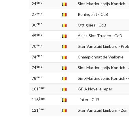
ème
24
Sint-Martinusprijs Kontich -
ème
27
Reningelst - CdB
ème
30
Ottignies - CdB
ème
69
Aalst-Sint-Truiden - CdB
ème
70
Ster Van Zuid Limburg - Pro
ème
74
Championnat de Wallonie
ème
74
Sint-Martinusprijs Kontich 
ème
78
Sint-Martinusprijs Kontich
ème
101
GP A.Noyelle Ieper
ème
116
Linter - CdB
ème
121
Ster Van Zuid Limburg - 2èm