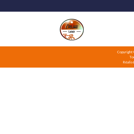
Copyright
To
Réalis