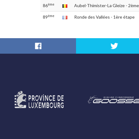
ème
86
Aubel-Thimister-La Gleize - 2ème
ème
89
Ronde des Vallées - 1ère étape