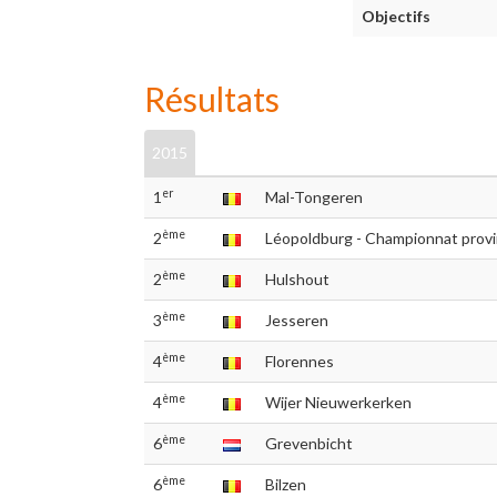
Objectifs
Résultats
2015
er
1
Mal-Tongeren
ème
2
Léopoldburg - Championnat provi
ème
2
Hulshout
ème
3
Jesseren
ème
4
Florennes
ème
4
Wijer Nieuwerkerken
ème
6
Grevenbicht
ème
6
Bilzen