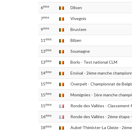
ème
6
Dilsen
ème
7
Vivegnis
ème
9
Brustem
ème
11
Bilzen
ème
13
Soumagne
ème
13
Borlo - Test national CLM
ème
14
Ensival - 2ème manche champio
ème
15
Overpelt - Championnat de Belg
ème
15
Momignies - 1ère manche champ
ème
15
Ronde des Vallées - Classement f
ème
16
Ronde des Vallées - 2ème étape 
ème
18
Aubel-Thimister-La Gleize - 2èm