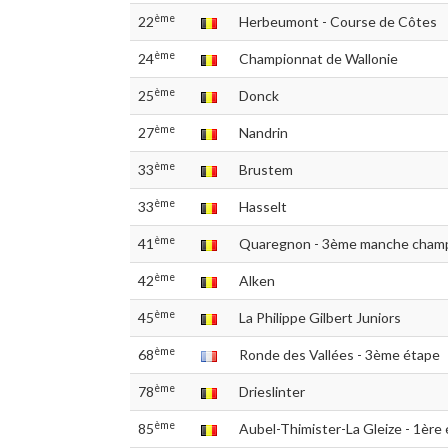
ème
22
Herbeumont - Course de Côtes
ème
24
Championnat de Wallonie
ème
25
Donck
ème
27
Nandrin
ème
33
Brustem
ème
33
Hasselt
ème
41
Quaregnon - 3ème manche cham
ème
42
Alken
ème
45
La Philippe Gilbert Juniors
ème
68
Ronde des Vallées - 3ème étape
ème
78
Drieslinter
ème
85
Aubel-Thimister-La Gleize - 1ère