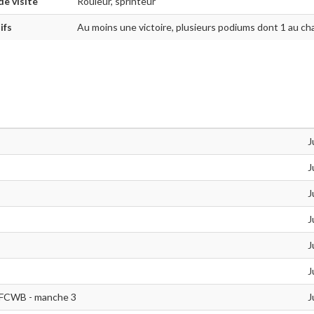
de visite
Rouleur, sprinteur
ifs
Au moins une victoire, plusieurs podiums dont 1 au c
J
J
J
J
J
J
 FCWB - manche 3
J