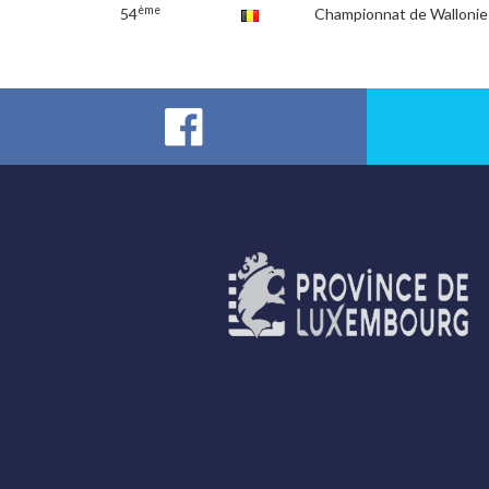
ème
54
Championnat de Wallonie