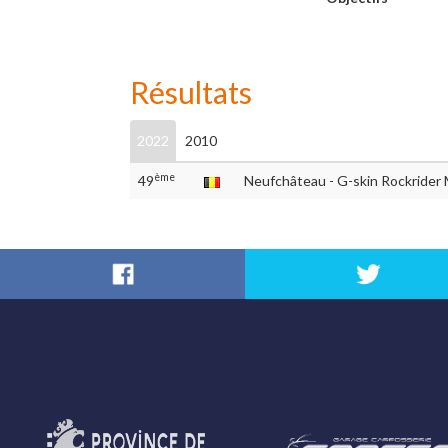
Résultats
2022
2010
ème
49
Neufchâteau - G-skin Rockride