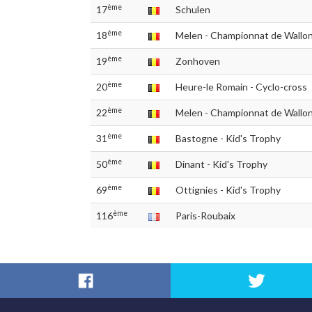
ème
17
Schulen
ème
18
Melen - Championnat de Wallon
ème
19
Zonhoven
ème
20
Heure-le Romain - Cyclo-cross
ème
22
Melen - Championnat de Wallo
ème
31
Bastogne - Kid's Trophy
ème
50
Dinant - Kid's Trophy
ème
69
Ottignies - Kid's Trophy
ème
116
Paris-Roubaix