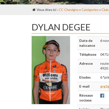
Vous êtes ici :
CC Chevigny
»
Catégories
»
Club
DYLAN DEGEE
Date de
6 nov
naissance
Téléphone
0471/
Adresse
route
4920 
Etudes
6 °pr
E-mail
grg2g
Réseaux
sociaux