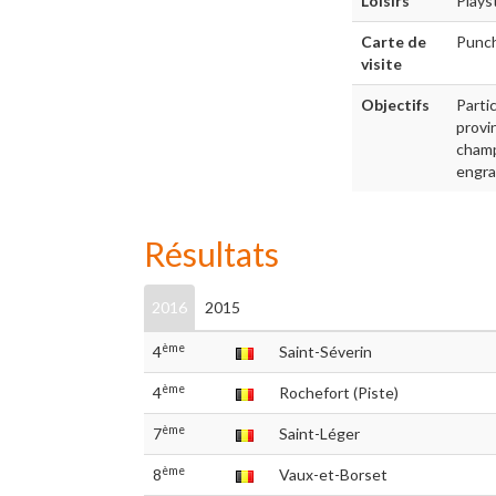
Loisirs
Plays
Carte de
Punc
visite
Objectifs
Parti
provi
champ
engra
Résultats
2016
2015
ème
4
Saint-Séverin
ème
4
Rochefort (Piste)
ème
7
Saint-Léger
ème
8
Vaux-et-Borset