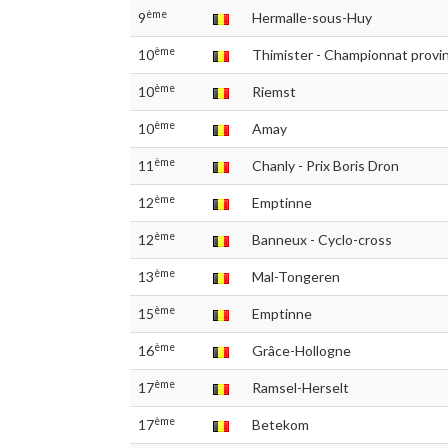
ème
9
Hermalle-sous-Huy
ème
10
Thimister - Championnat provin
ème
10
Riemst
ème
10
Amay
ème
11
Chanly - Prix Boris Dron
ème
12
Emptinne
ème
12
Banneux - Cyclo-cross
ème
13
Mal-Tongeren
ème
15
Emptinne
ème
16
Grâce-Hollogne
ème
17
Ramsel-Herselt
ème
17
Betekom