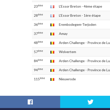
ème
23
L'Essor Breton - 4ème étape
ème
28
L'Essor Breton - 1ère étape
ème
36
Erembodegem-Terjoden
ème
37
Amay
ème
48
Arden Challenge - Province de 
ème
57
Wolvertem
ème
84
Arden Challenge - Province de 
ème
94
Arden Challenge - Province de 
ème
115
Nieuwrode