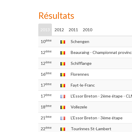
Résultats
2013
2012
2011
2010
ème
10
Schengen
ème
12
Beauraing - Championnat provinci
ème
12
Schifflange
ème
16
Florennes
ème
17
Fayt-le-Franc
ème
17
L'Essor Breton - 2ème étape - CL
ème
18
Vollezele
ème
21
L'Essor Breton - 3ème étape
ème
22
Tourinnes St-Lambert