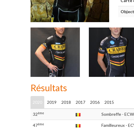
Carte 
Object
Résultats
2020
2019
2018
2017
2016
2015
ème
32
Sombreffe - ECW
ème
47
Familleureux - E