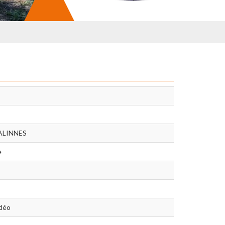
NALINNES
e
idéo