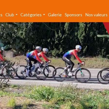
és
Club
Catégories
Galerie
Sponsors
Nos valeurs
...
...