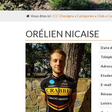
Vous êtes ici :
CC Chevigny
»
Catégories
»
Club
»
Co
ORÉLIEN NICAISE
Date d
Télép
Adres
Etude
E-mail
Réseau
Loisirs