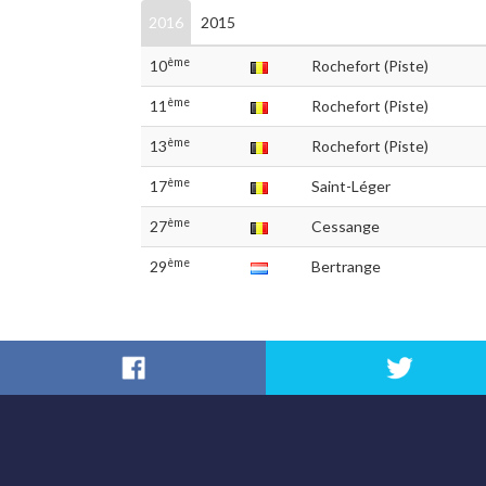
2016
2015
ème
10
Rochefort (Piste)
ème
11
Rochefort (Piste)
ème
13
Rochefort (Piste)
ème
17
Saint-Léger
ème
27
Cessange
ème
29
Bertrange