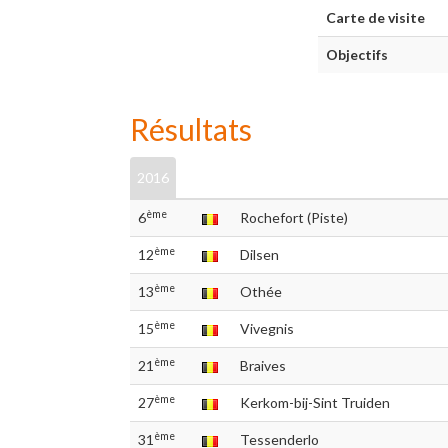
Carte de visite
Objectifs
Résultats
2016
ème
6
Rochefort (Piste)
ème
12
Dilsen
ème
13
Othée
ème
15
Vivegnis
ème
21
Braives
ème
27
Kerkom-bij-Sint Truiden
ème
31
Tessenderlo