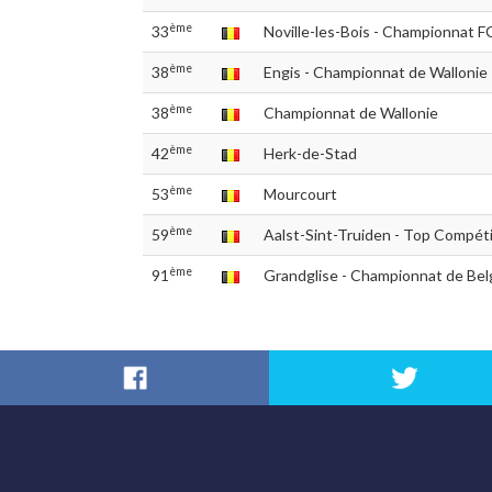
ème
33
Noville-les-Bois - Championnat 
ème
38
Engis - Championnat de Wallonie
ème
38
Championnat de Wallonie
ème
42
ème
53
Mourcourt
ème
59
Aalst-Sint-Truiden - Top Compéti
ème
91
Grandglise - Championnat de Bel