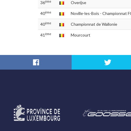
ème
36
Overijse
ème
40
Noville-les-Bois - Championnat
ème
40
Championnat de Wallonie
ème
41
Mourcourt