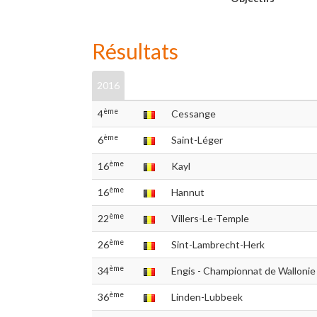
Résultats
2016
ème
4
Cessange
ème
6
Saint-Léger
ème
16
Kayl
ème
16
Hannut
ème
22
Villers-Le-Temple
ème
26
Sint-Lambrecht-Herk
ème
34
Engis - Championnat de Wallonie
ème
36
Linden-Lubbeek