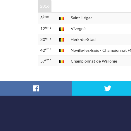
2016
ème
8
Saint-Léger
ème
12
Vivegnis
ème
30
ème
42
Noville-les-Bois - Championnat
ème
57
Championnat de Wallonie