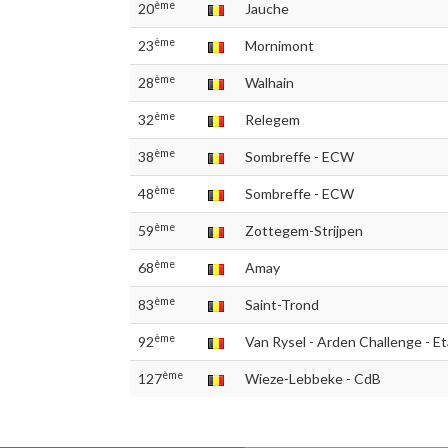
ème
20
Jauche
ème
23
Mornimont
ème
28
Walhain
ème
32
Relegem
ème
38
Sombreffe - ECW
ème
48
Sombreffe - ECW
ème
59
Zottegem-Strijpen
ème
68
Amay
ème
83
Saint-Trond
ème
92
Van Rysel - Arden Challenge - E
ème
127
Wieze-Lebbeke - CdB