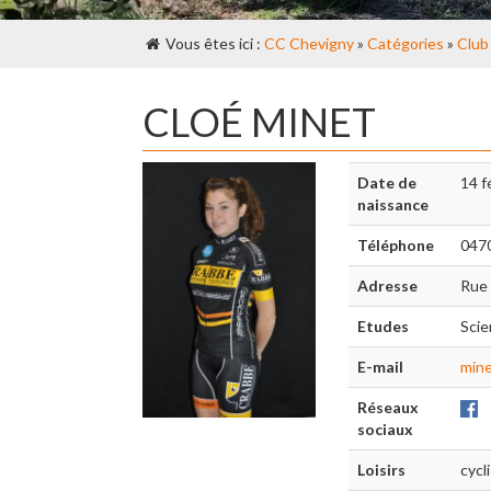
Vous êtes ici :
CC Chevigny
»
Catégories
»
Club
CLOÉ MINET
Date de
14 f
naissance
Téléphone
0470
Adresse
Rue 
Etudes
Scie
E-mail
mine
Réseaux
sociaux
Loisirs
cycli