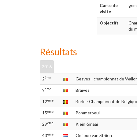
Carte de
gri
visite
Objectifs
Cham
du m
Résultats
2016
ème
2
Gesves - championnat de Wallo
ème
9
Braives
ème
12
Borlo - Championnat de Belgiq
ème
15
Pommeroeul
ème
29
Klein-Sinaai
ème
43
Omloop van Strijen