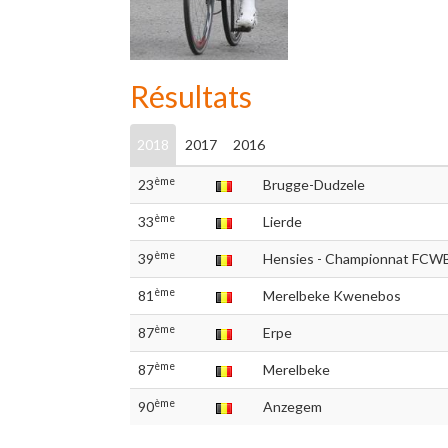
Résultats
2018
2017
2016
ème
23
Brugge-Dudzele
ème
33
Lierde
ème
39
Hensies - Championnat FCW
ème
81
Merelbeke Kwenebos
ème
87
Erpe
ème
87
Merelbeke
ème
90
Anzegem