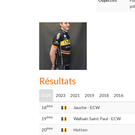
Objectifs
Fo
pd
Résultats
2024
2023
2021
2019
2018
2016
ème
16
Jauche - ECW
ème
19
Walhain Saint Paul - ECW
ème
20
Hotton