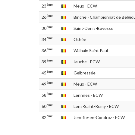
ème
23
Meux - ECW
ème
26
Binche - Championnat de Belgi
ème
30
Saint-Denis-Bovesse
ème
34
Othée
ème
36
Walhain Saint Paul
ème
39
Jauche - ECW
ème
45
Gelbressée
ème
49
Meux - ECW
ème
58
Lerinnes - ECW
ème
60
Lens-Saint-Remy - ECW
ème
82
Jeneffe-en-Condroz - ECW