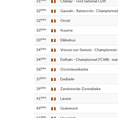
31
Chimay - Test national CLM
ème
32
Gaurain - Ramecroix - Championna
ème
32
Orroir
ème
33
Kuurne
ème
33
Dikkebus
ème
34
Vresse-sur-Semois - Championnat
ème
34
Dolhain - Championnat FCWB - ma
ème
36
Oostnieuwkerke
ème
37
Dadizele
ème
39
Zandvoorde-Zonnebeke
ème
41
Lauwe
ème
49
Grammont
ème
51
Heestert