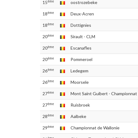
ème
15
oostrozebeke
ème
18
Deux-Acren
ème
18
Dottignies
ème
20
Sirault - CLM
ème
20
Escanafles
ème
20
Pommeroel
ème
26
Ledegem
ème
26
Moorsele
ème
27
Mont Saint Guibert - Championna
ème
27
Ruisbroek
ème
28
Aalbeke
ème
29
Championnat de Wallonie
ème