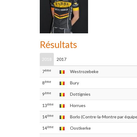
Résultats
2018
2017
ème
7
Westrozebeke
ème
8
Bury
ème
9
Dottignies
ème
13
Horrues
ème
14
Borlo (Contre-la-Montre par équip
ème
14
Oostkerke