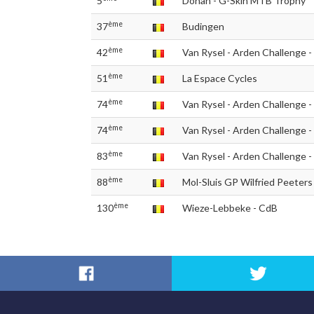
5
Dohan - G-Skin MTB Trophy
ème
37
Budingen
ème
42
Van Rysel - Arden Challenge -
ème
51
La Espace Cycles
ème
74
Van Rysel - Arden Challenge -
ème
74
Van Rysel - Arden Challenge -
ème
83
Van Rysel - Arden Challenge -
ème
88
Mol-Sluis GP Wilfried Peeters
ème
130
Wieze-Lebbeke - CdB