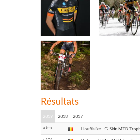
Résultats
2019
2018
2017
ème
5
Houffalize - G-Skin MTB Trop
ème