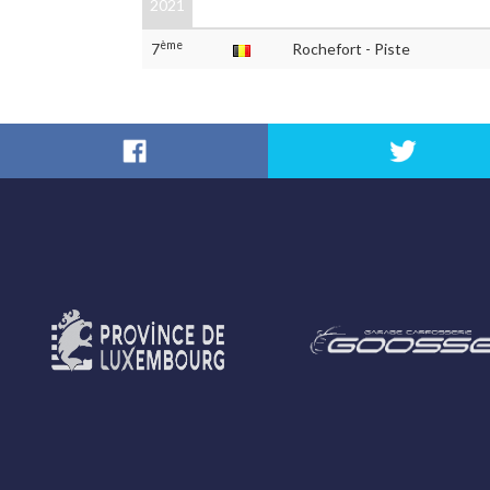
2021
ème
7
Rochefort - Piste