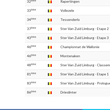
ème
32
Rapertingen
ème
33
Vollezele
ème
34
Tessenderlo
ème
37
Ster Van Zuid Limburg - Etape 2
ème
43
Ster Van Zuid Limburg - Etape 3
ème
46
Championnat de Wallonie
ème
46
Montenaken
ème
48
Ster Van Zuid Limburg - Classem
ème
81
Ster Van Zuid Limburg - Etape 1
ème
83
Ster Van Zuid Limburg - Prologu
ème
86
Drieslinter