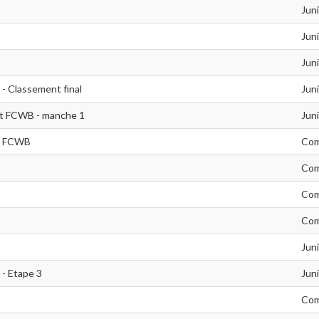
Jun
Jun
Jun
- Classement final
Jun
at FCWB - manche 1
Jun
at FCWB
Com
Com
Com
Com
Jun
 - Etape 3
Jun
Com