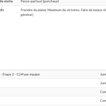
de visite
Passe-partout (puncheur)
ifs
Prendre du plaisir. Maximum de victoires. Faire de beaux r
général )
- Etape 2 - CLM par équipe
Jun
Jun
Com
Com