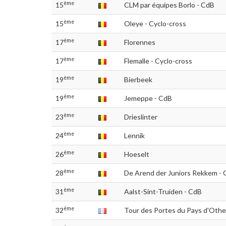
ème
15
CLM par équipes Borlo - CdB
ème
15
Oleye - Cyclo-cross
ème
17
Florennes
ème
17
Flemalle - Cyclo-cross
ème
19
Bierbeek
ème
19
Jemeppe - CdB
ème
23
Drieslinter
ème
24
Lennik
ème
26
Hoeselt
ème
28
De Arend der Juniors Rekkem -
ème
31
Aalst-Sint-Truiden - CdB
ème
32
Tour des Portes du Pays d'Othe