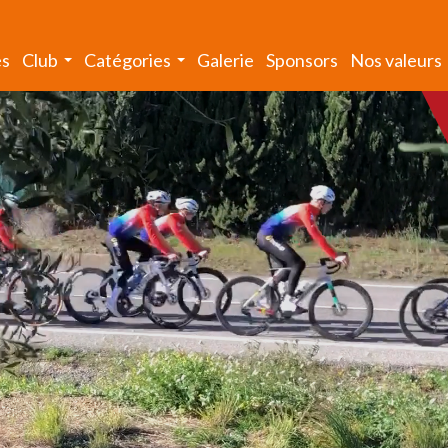
és
Club
Catégories
Galerie
Sponsors
Nos valeurs
...
...