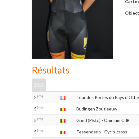
Carte 
Object
Résultats
2018
ème
2
Tour des Portes du Pays d'Othe 
ème
5
Budingen Zoutleeuw
ème
5
Gand (Piste) - Omnium CdB
ème
5
Tessenderlo - Cyclo-cross