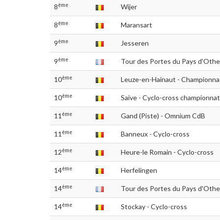
ème
8
Wijer
ème
8
Maransart
ème
9
Jesseren
ème
9
Tour des Portes du Pays d'Othe 
ème
10
Leuze-en-Hainaut - Championn
ème
10
Saive - Cyclo-cross championn
ème
11
Gand (Piste) - Omnium CdB
ème
11
Banneux - Cyclo-cross
ème
12
Heure-le Romain - Cyclo-cross
ème
14
Herfelingen
ème
14
Tour des Portes du Pays d'Othe
ème
14
Stockay - Cyclo-cross