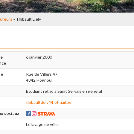
ureurs
» Thibault Dely
de
6 janvier 2000
nce
se
Rue de Villers 47
4342 Hognoul
s
Etudiant rétho à Saint Servais en général
thibaultdely@hotmail.be
x sociaux
Le lavage de vélo