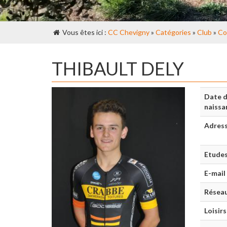
Vous êtes ici :
CC Chevigny
»
Catégories
»
Club
»
Co
THIBAULT DELY
Date 
naissa
Adres
Etude
E-mail
Réseau
Loisirs