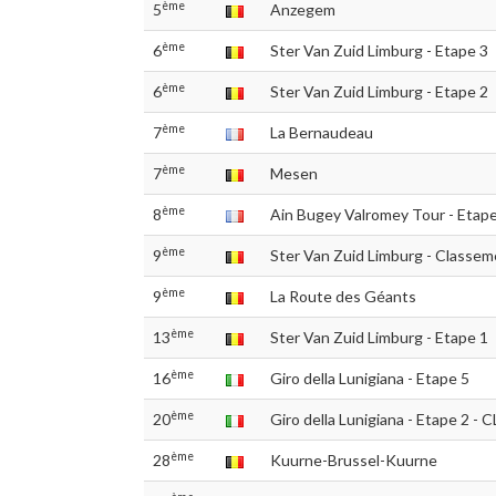
ème
5
Anzegem
ème
6
Ster Van Zuid Limburg - Etape 3
ème
6
Ster Van Zuid Limburg - Etape 2
ème
7
La Bernaudeau
ème
7
Mesen
ème
8
Ain Bugey Valromey Tour - Etape
ème
9
Ster Van Zuid Limburg - Classeme
ème
9
La Route des Géants
ème
13
Ster Van Zuid Limburg - Etape 1
ème
16
Giro della Lunigiana - Etape 5
ème
20
Giro della Lunigiana - Etape 2 - 
ème
28
Kuurne-Brussel-Kuurne