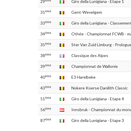
ème
29
Giro della Lunigiana - Etape 1
ème
31
Gent-Wevelgem
ème
33
Giro della Lunigiana - Classement
ème
34
Othée - Championnat FCWB - m
ème
35
Ster Van Zuid Limburg - Prologu
ème
38
Classique des Alpes
ème
39
Championnat de Wallonie
ème
40
E3 Harelbeke
ème
43
Nokere Koerse Danilith Classic
ème
51
Giro della Lunigiana - Etape 4
ème
56
Innsbruk - Championnat du mon
ème
87
Giro della Lunigiana - Etape 3