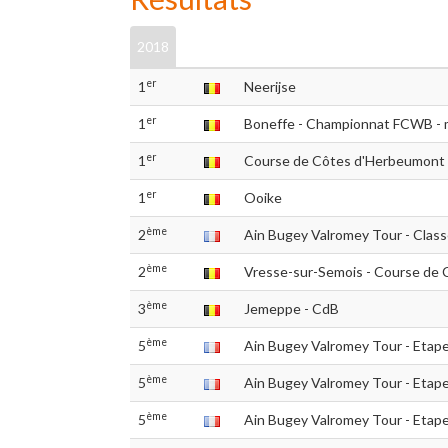
2018
er
1
Neerijse
er
1
Boneffe - Championnat FCWB - 
er
1
Course de Côtes d'Herbeumont
er
1
Ooike
ème
2
Ain Bugey Valromey Tour - Class
ème
2
Vresse-sur-Semois - Course de 
ème
3
Jemeppe - CdB
ème
5
Ain Bugey Valromey Tour - Etape
ème
5
Ain Bugey Valromey Tour - Etape
ème
5
Ain Bugey Valromey Tour - Etape