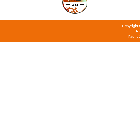
Copyright
To
Réalis