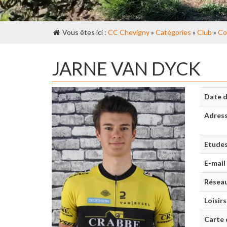
Vous êtes ici :
CC Chevigny
»
Catégories
»
Club
»
Co
JARNE VAN DYCK
Date d
Adres
Etude
E-mail
Réseau
Loisirs
Carte 