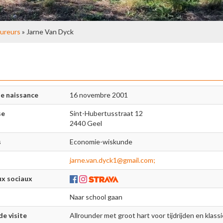
ureurs
» Jarne Van Dyck
e naissance
16 novembre 2001
se
Sint-Hubertusstraat 12
2440 Geel
s
Economie-wiskunde
jarne.van.dyck1@gmail.com;
x sociaux
Naar school gaan
de visite
Allrounder met groot hart voor tijdrijden en klass