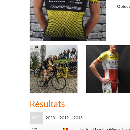
Object
Résultats
2021
2020
2019
2018
er
1
Trofee Maarten Wynants - 