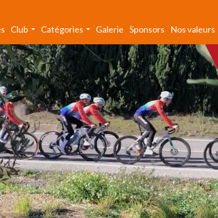
és
Club
Catégories
Galerie
Sponsors
Nos valeurs
...
...