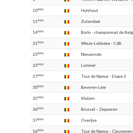
ème
10
Hulshout
ème
11
Zutendaal
ème
14
Borlo - championnat de Bel
ème
21
Wieze-Lebbeke - CdB
ème
23
Nieuwrode
ème
23
Lommel
ème
27
Tour de Namur - Etape 2
ème
30
Beveren-Leie
ème
35
Kluizen
ème
36
Brussel – Zepperen
ème
37
Overijse
ème
56
Tour de Namur - Classement