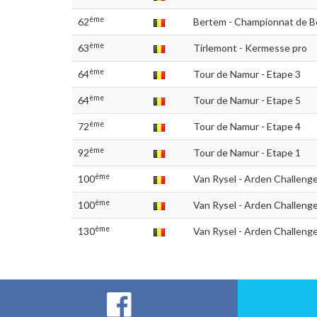
ème
62
Bertem - Championnat de B
ème
63
Tirlemont - Kermesse pro
ème
64
Tour de Namur - Etape 3
ème
64
Tour de Namur - Etape 5
ème
72
Tour de Namur - Etape 4
ème
92
Tour de Namur - Etape 1
ème
100
Van Rysel - Arden Challenge
ème
100
Van Rysel - Arden Challenge
ème
130
Van Rysel - Arden Challenge