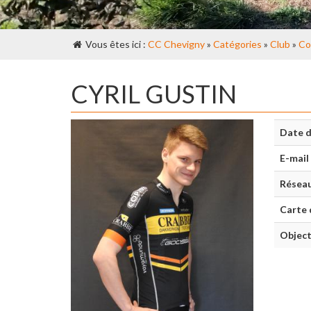
Vous êtes ici :
CC Chevigny
»
Catégories
»
Club
»
Co
CYRIL GUSTIN
Date d
E-mail
Réseau
Carte 
Object