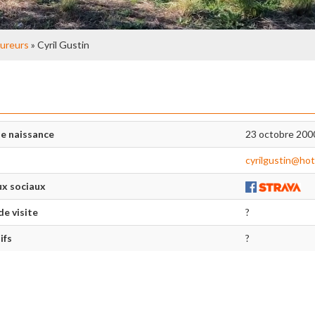
ureurs
» Cyril Gustin
e naissance
23 octobre 200
cyrilgustin@hot
x sociaux
de visite
?
ifs
?