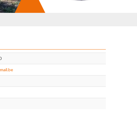
0
mail.be