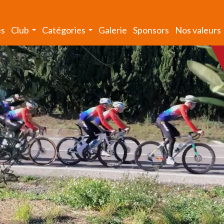
és
Club
Catégories
Galerie
Sponsors
Nos valeurs
...
...