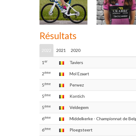
Résultats
2022
2021
2020
er
1
Taviers
ème
2
Mol Ezaart
ème
5
Perwez
ème
5
Kontich
ème
5
Veldegem
ème
6
Middelkerke - Championnat de Bel
ème
6
Ploegsteert