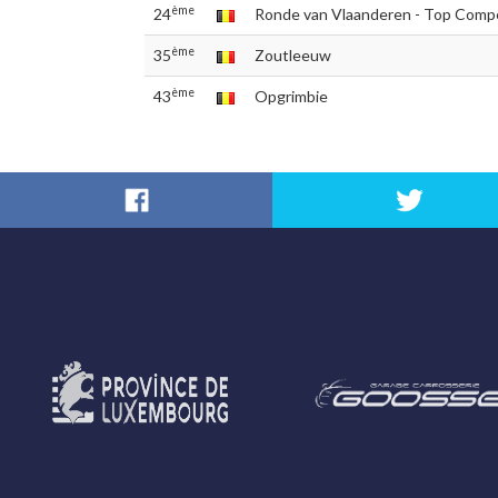
ème
24
Ronde van Vlaanderen - Top Compé
ème
35
Zoutleeuw
ème
43
Opgrimbie