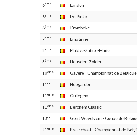
ème
6
Landen
ème
6
De Pinte
ème
6
Krombeke
ème
7
Emptinne
ème
8
Malève-Sainte-Marie
ème
8
Heusden-Zolder
ème
10
Gavere - Championnat de Belgique
ème
11
Hoegarden
ème
11
Gullegem
ème
11
Berchem Classic
ème
13
Gent Wevelgem - Coupe de Belgiq
ème
21
Brasschaat - Championnat de Belg