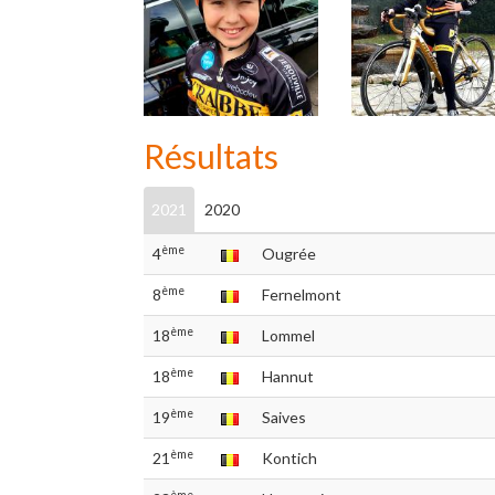
Résultats
2021
2020
ème
4
Ougrée
ème
8
Fernelmont
ème
18
Lommel
ème
18
Hannut
ème
19
Saives
ème
21
Kontich
ème