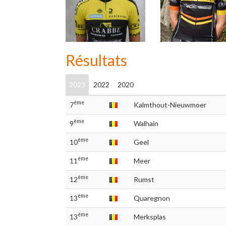
Résultats
2023
2022
2020
ème
7
Kalmthout-Nieuwmoer
ème
9
Walhain
ème
10
Geel
ème
11
Meer
ème
12
Rumst
ème
13
Quaregnon
ème
13
Merksplas