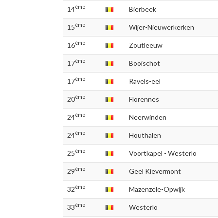
ème
14
Bierbeek
ème
15
Wijer-Nieuwerkerken
ème
16
Zoutleeuw
ème
17
Booischot
ème
17
Ravels-eel
ème
20
Florennes
ème
24
Neerwinden
ème
24
Houthalen
ème
25
Voortkapel - Westerlo
ème
29
Geel Kievermont
ème
32
Mazenzele-Opwijk
ème
33
Westerlo