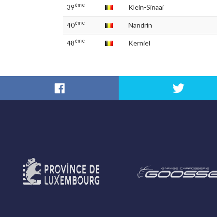
ème
39
Klein-Sinaai
ème
40
Nandrin
ème
48
Kerniel