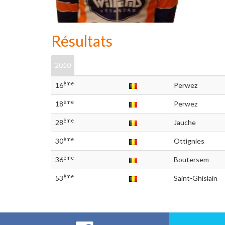
Résultats
2010
ème
16
Perwez
ème
18
Perwez
ème
28
Jauche
ème
30
Ottignies
ème
36
Boutersem
ème
53
Saint-Ghislain