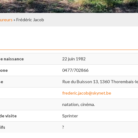
ureurs
» Frédéric Jacob
e naissance
22 juin 1982
hone
0477/702866
se
Rue du Buisson 13, 1360 Thorembais-l
frederic.jacob@skynet.be
natation, cinéma.
de visite
Sprinter
ifs
?