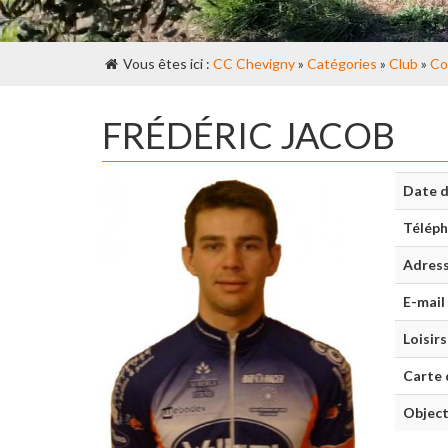
Vous êtes ici :
CC Chevigny
»
Catégories
»
Club
»
Co
FRÉDÉRIC JACOB
Date d
Télép
Adres
E-mail
Loisirs
Carte 
Object