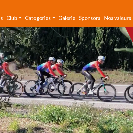
és
Club
Catégories
Galerie
Sponsors
Nos valeurs
...
...