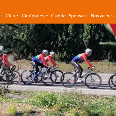
és
Club
Catégories
Galerie
Sponsors
Nos valeurs
...
...