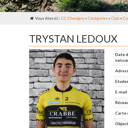
Vous êtes ici :
CC Chevigny
»
Catégories
»
Club
»
Co
TRYSTAN LEDOUX
Date 
naissa
Adres
Etude
E-mail
Réseau
Carte 
Object