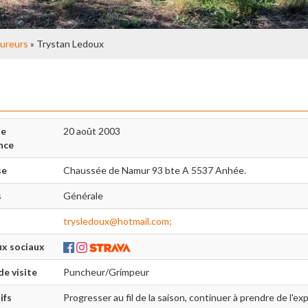
ureurs
» Trystan Ledoux
de
20 août 2003
nce
se
Chaussée de Namur 93 bte A 5537 Anhée.
s
Générale
trysledoux@hotmail.com;
x sociaux
de visite
Puncheur/Grimpeur
ifs
Progresser au fil de la saison, continuer à prendre de l'ex