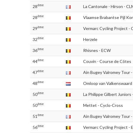
ème
28
La Cantonale - Hirson - CL
ème
28
Vlaamse Brabantse Pijl Ko
ème
29
Vermarc Cycling Project - 
ème
32
Herzele
ème
36
Rhisnes - ECW
ème
44
Couvin - Course de Côtes
ème
47
Ain Bugey Valromey Tour -
ème
48
Omloop van Valkenswaard
ème
50
La Philippe Gilbert Juniors 
ème
50
Mettet - Cyclo-Cross
ème
51
Ain Bugey Valromey Tour -
ème
56
Vermarc Cycling Project - 