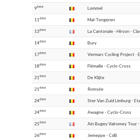
ème
9
Lommel
ème
11
Mal-Tongeren
ème
13
La Cantonale - Hirson - Cl
ème
14
Bury
ème
17
Vermarc Cycling Project - 
ème
18
Flémalle - Cyclo-Cross
ème
21
De Klijte
ème
21
Romsée
ème
24
Ster Van Zuid Limburg - Et
ème
24
Awagne - Cyclo-Cross
ème
25
Ain Bugey Valromey Tour -
ème
26
Jemeppe - CdB