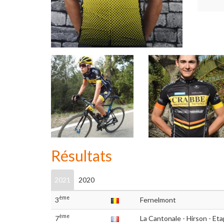
Résultats
2021
2020
ème
3
Fernelmont
ème
7
La Cantonale - Hirson - Et