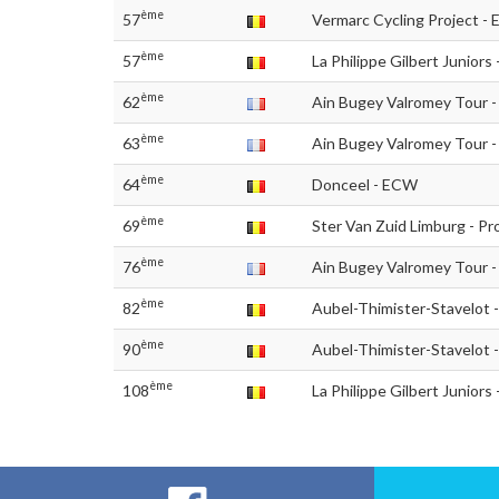
ème
57
Vermarc Cycling Project - 
ème
57
La Philippe Gilbert Juniors
ème
62
Ain Bugey Valromey Tour -
ème
63
Ain Bugey Valromey Tour -
ème
64
Donceel - ECW
ème
69
Ster Van Zuid Limburg - Pr
ème
76
Ain Bugey Valromey Tour -
ème
82
Aubel-Thimister-Stavelot -
ème
90
Aubel-Thimister-Stavelot -
ème
108
La Philippe Gilbert Juniors 