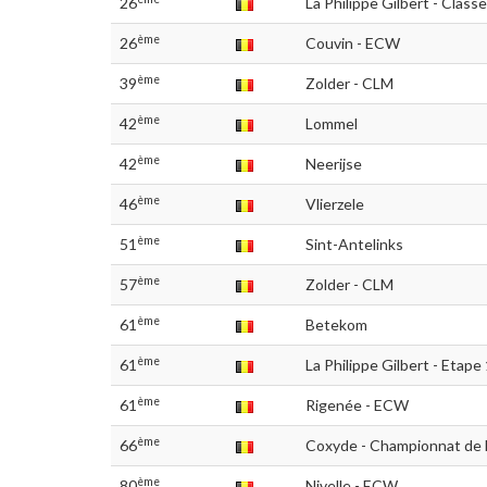
26
La Philippe Gilbert - Class
ème
26
Couvin - ECW
ème
39
Zolder - CLM
ème
42
Lommel
ème
42
Neerijse
ème
46
Vlierzele
ème
51
Sint-Antelinks
ème
57
Zolder - CLM
ème
61
Betekom
ème
61
La Philippe Gilbert - Etape
ème
61
Rigenée - ECW
ème
66
Coxyde - Championnat de 
ème
80
Nivelle - ECW