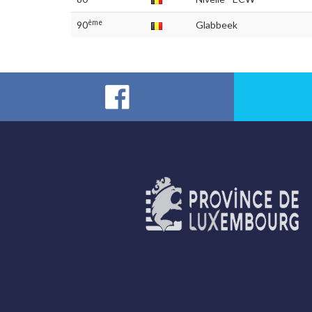
ème
90
Glabbeek