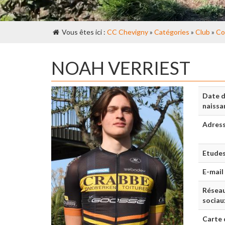
Vous êtes ici :
CC Chevigny
»
Catégories
»
Club
»
Co
NOAH VERRIEST
Date 
naissa
Adres
Etude
E-mail
Résea
sociau
Carte 