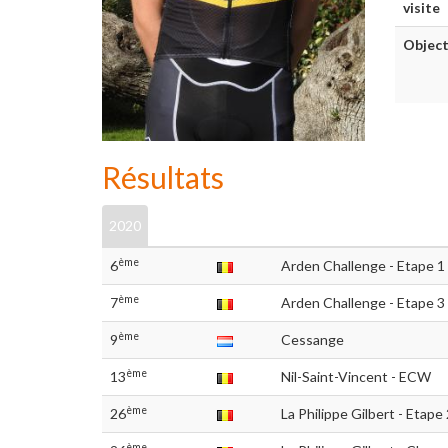
visite
Object
Résultats
2020
ème
6
Arden Challenge - Etape 1
ème
7
Arden Challenge - Etape 3
ème
9
Cessange
ème
13
Nil-Saint-Vincent - ECW
ème
26
La Philippe Gilbert - Etape
ème