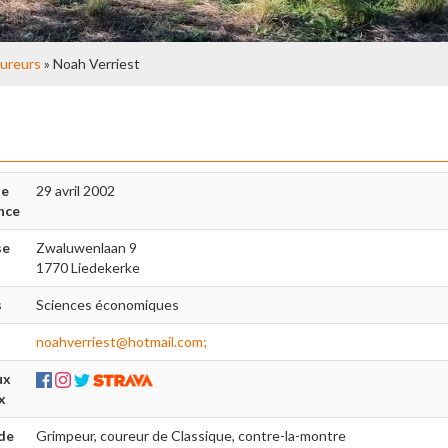
ureurs
» Noah Verriest
de
29 avril 2002
nce
se
Zwaluwenlaan 9
1770 Liedekerke
s
Sciences économiques
noahverriest@hotmail.com;
ux
x
de
Grimpeur, coureur de Classique, contre-la-montre