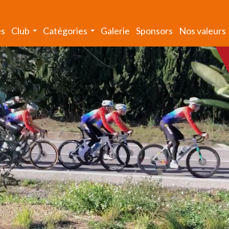
és
Club
Catégories
Galerie
Sponsors
Nos valeurs
...
...